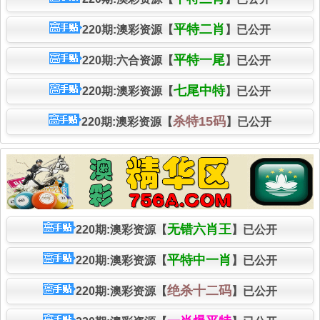
平特二肖
220期:澳彩资源【
】已公开
平特一尾
220期:六合资源【
】已公开
七尾中特
220期:澳彩资源【
】已公开
杀特15码
220期:澳彩资源【
】已公开
无错六肖王
220期:澳彩资源【
】已公开
平特中一肖
220期:澳彩资源【
】已公开
绝杀十二码
220期:澳彩资源【
】已公开