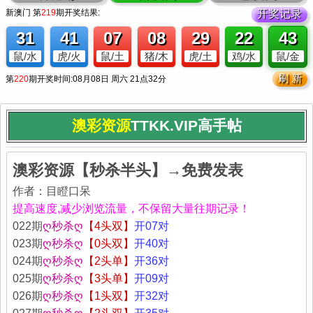
澳彩资源
TTKK.VIP高手帖
澳彩资源【秒杀半头】→免费发表
作者：目瞪口呆
提高速度,减少浏览流量，不保留大量往期记录！
022期
ღ秒杀ღ
【4头双】
开07对
023期
ღ秒杀ღ
【0头双】
开40对
024期
ღ秒杀ღ
【2头单】
开36对
025期
ღ秒杀ღ
【3头单】
开09对
026期
ღ秒杀ღ
【1头双】
开32对