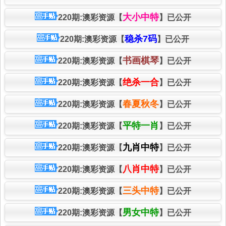
大小中特
220期:澳彩资源【
】已公开
稳杀7码
220期:澳彩资源【
】已公开
书画棋琴
220期:澳彩资源【
】已公开
绝杀一合
220期:澳彩资源【
】已公开
春夏秋冬
220期:澳彩资源【
】已公开
平特一肖
220期:澳彩资源【
】已公开
九肖中特
220期:澳彩资源【
】已公开
八肖中特
220期:澳彩资源【
】已公开
三头中特
220期:澳彩资源【
】已公开
男女中特
220期:澳彩资源【
】已公开