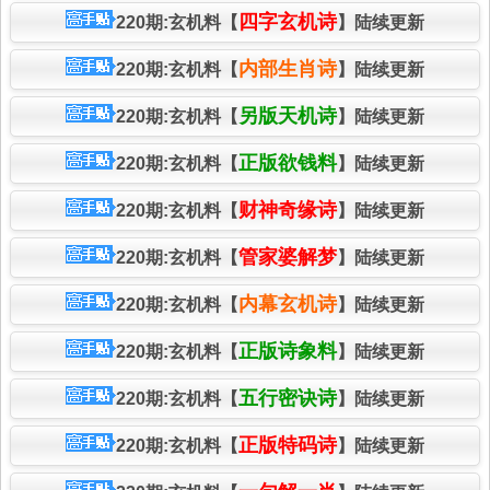
四字玄机诗
220期:玄机料【
】陆续更新
内部生肖诗
220期:玄机料【
】陆续更新
另版天机诗
220期:玄机料【
】陆续更新
正版欲钱料
220期:玄机料【
】陆续更新
财神奇缘诗
220期:玄机料【
】陆续更新
管家婆解梦
220期:玄机料【
】陆续更新
内幕玄机诗
220期:玄机料【
】陆续更新
正版诗象料
220期:玄机料【
】陆续更新
五行密诀诗
220期:玄机料【
】陆续更新
正版特码诗
220期:玄机料【
】陆续更新