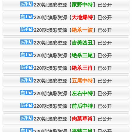
家野中特
220期:澳彩资源【
】已公开
天地爆特
220期:澳彩资源【
】已公开
绝杀一波
220期:澳彩资源【
】已公开
吉美凶丑
220期:澳彩资源【
】已公开
绝杀三尾
220期:澳彩资源【
】已公开
绝杀三肖
220期:澳彩资源【
】已公开
五尾中特
220期:澳彩资源【
】已公开
左右中特
220期:澳彩资源【
】已公开
前后中特
220期:澳彩资源【
】已公开
肉菜草肖
220期:澳彩资源【
】已公开
平特三肖
220期:澳彩资源【
】已公开