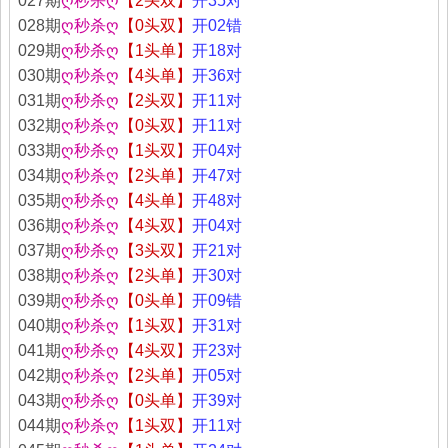
027期
ღ秒杀ღ
【2头双】
开35对
028期
ღ秒杀ღ
【0头双】
开02错
029期
ღ秒杀ღ
【1头单】
开18对
030期
ღ秒杀ღ
【4头单】
开36对
031期
ღ秒杀ღ
【2头双】
开11对
032期
ღ秒杀ღ
【0头双】
开11对
033期
ღ秒杀ღ
【1头双】
开04对
034期
ღ秒杀ღ
【2头单】
开47对
035期
ღ秒杀ღ
【4头单】
开48对
036期
ღ秒杀ღ
【4头双】
开04对
037期
ღ秒杀ღ
【3头双】
开21对
038期
ღ秒杀ღ
【2头单】
开30对
039期
ღ秒杀ღ
【0头单】
开09错
040期
ღ秒杀ღ
【1头双】
开31对
041期
ღ秒杀ღ
【4头双】
开23对
042期
ღ秒杀ღ
【2头单】
开05对
043期
ღ秒杀ღ
【0头单】
开39对
044期
ღ秒杀ღ
【1头双】
开11对