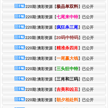
极品单双料
220期:澳彩资源【
】已公开
七尾来中特
220期:澳彩资源【
】已公开
疯狂杀三尾
220期:澳彩资源【
】已公开
20码中特码
220期:澳彩资源【
】已公开
精准杀四肖
220期:澳彩资源【
】已公开
一尾赢大钱
220期:澳彩资源【
】已公开
三头狂中特
220期:澳彩资源【
】已公开
三肖和三码
220期:澳彩资源【
】已公开
吉美和凶丑
220期:澳彩资源【
】已公开
朝夕相处料
220期:澳彩资源【
】已公开