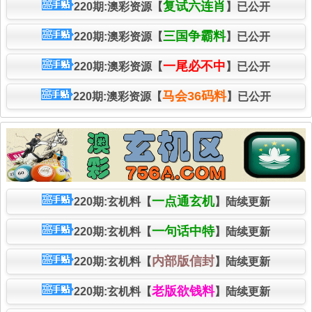
复试六连肖
220期:澳彩资源【
】已公开
三国争霸料
220期:澳彩资源【
】已公开
一尾必不中
220期:澳彩资源【
】已公开
马会36码料
220期:澳彩资源【
】已公开
一点通玄机
220期:玄机料【
】陆续更新
一句话中特
220期:玄机料【
】陆续更新
内部版信封
220期:玄机料【
】陆续更新
老版欲钱料
220期:玄机料【
】陆续更新