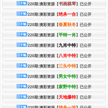
书画棋琴
220期:澳彩资源【
】已公开
绝杀一合
220期:澳彩资源【
】已公开
春夏秋冬
220期:澳彩资源【
】已公开
平特一肖
220期:澳彩资源【
】已公开
九肖中特
220期:澳彩资源【
】已公开
八肖中特
220期:澳彩资源【
】已公开
三头中特
220期:澳彩资源【
】已公开
男女中特
220期:澳彩资源【
】已公开
家野中特
220期:澳彩资源【
】已公开
天地爆特
220期:澳彩资源【
】已公开
绝杀一波
220期:澳彩资源【
】已公开