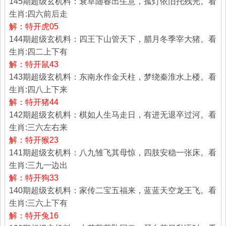
145期超级玄机料：衰草随春出生意，孤灯依旧托残光。看
生肖:四六前后走
解：特开虎05
144期超级玄机料：四王下山管天下，腊月冬季宰大猪。看
生肖:四二上下有
解：特开鼠43
143期超级玄机料：东南永作金天柱，梦绕秦淮水上楼。看
生肖:四八上下来
解：特开猪44
142期超级玄机料：棋如人生马走日，有进无退卒过河。看
生肖:三六左右来
解：特开猴23
141期超级玄机料：八九雏飞其母惊，四肢安稳一张床。看
生肖:三九一边出
解：特开狗33
140期超级玄机料：家传二宝五福来，蓝蓝天空龙王飞。看
生肖:三六上下有
解：特开兔16