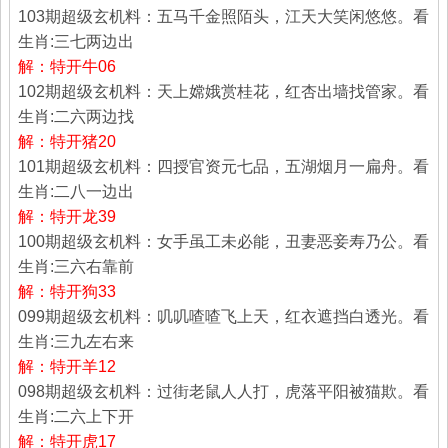
103期超级玄机料：五马千金照陌头，江天大笑闲悠悠。看
生肖:三七两边出
解：特开牛06
102期超级玄机料：天上嫦娥赏桂花，红杏出墙找管家。看
生肖:二六两边找
解：特开猪20
101期超级玄机料：四授官资元七品，五湖烟月一扁舟。看
生肖:二八一边出
解：特开龙39
100期超级玄机料：女手虽工未必能，丑妻恶妾寿乃公。看
生肖:三六右靠前
解：特开狗33
099期超级玄机料：叽叽喳喳飞上天，红衣遮挡白透光。看
生肖:三九左右来
解：特开羊12
098期超级玄机料：过街老鼠人人打，虎落平阳被猫欺。看
生肖:二六上下开
解：特开虎17