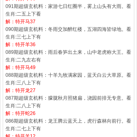
091期超级玄机料：家游七日红圈半，雾上山头有大雨。看
生肖:二五上下看
解：特开马37
090期超级玄机料：冬雨交加醉红楼，五湖四海皆绿地。看
生肖:三七上下有
解：特开羊36
089期超级玄机料：雨后春笋出土来，山中老虎称大王。看
生肖:二九左右有
解：特开马49
088期超级玄机料：十羊九牧满家园，蓝天白云大草原。看
生肖:三八上下有
解：特开龙27
087期超级玄机料：朦胧秋月照猪扁，浇园前排无专意。看
生肖:二八上下有
解：特开蛇26
086期超级玄机料：龙王腾云蓝天上，虎行森林向前行。看
生肖:二七上下有
解：特开羊12