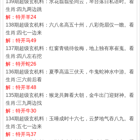
139期超级玄机料：水花翦翦坠同云，琴台落日私语时。看
生肖:四九两边跳
解：特开羊24
138期超级玄机料：六八名高五十州，八彩尧眉仅一瞻。看
生肖:四七一边来
解：特开马49
137期超级玄机料：红窗青镜待妆梅，地上独有寒崔嵬。看
生肖:四八左右挖
解：特开蛇26
136期超级玄机料：夏季高温三伏天，牛鬼蛇神水中游。看
生肖:三六前后看
解：特开羊48
135期超级玄机料：猴龙共舞看大朝，金牛出门迎财神。看
生肖:三九两边找
解：特开牛30
134期超级玄机料：玉唾成时十六七，云梦地气吞八九。看
生肖:五七一边来
解：特开马37