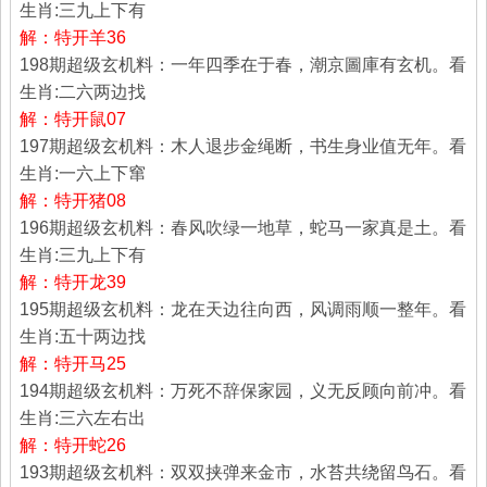
生肖:三九上下有
解：特开羊36
198期超级玄机料：一年四季在于春，潮京圖庫有玄机。看
生肖:二六两边找
解：特开鼠07
197期超级玄机料：木人退步金绳断，书生身业值无年。看
生肖:一六上下窜
解：特开猪08
196期超级玄机料：春风吹绿一地草，蛇马一家真是土。看
生肖:三九上下有
解：特开龙39
195期超级玄机料：龙在天边往向西，风调雨顺一整年。看
生肖:五十两边找
解：特开马25
194期超级玄机料：万死不辞保家园，义无反顾向前冲。看
生肖:三六左右出
解：特开蛇26
193期超级玄机料：双双挟弹来金市，水苔共绕留鸟石。看