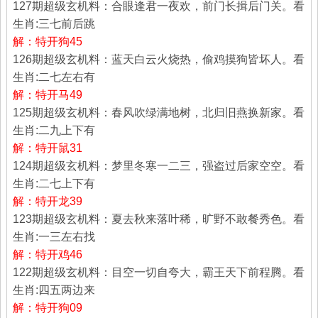
127期超级玄机料：合眼逢君一夜欢，前门长揖后门关。看
生肖:三七前后跳
解：特开狗45
126期超级玄机料：蓝天白云火烧热，偷鸡摸狗皆坏人。看
生肖:二七左右有
解：特开马49
125期超级玄机料：春风吹绿满地树，北归旧燕换新家。看
生肖:二九上下有
解：特开鼠31
124期超级玄机料：梦里冬寒一二三，强盗过后家空空。看
生肖:二七上下有
解：特开龙39
123期超级玄机料：夏去秋来落叶稀，旷野不敢餐秀色。看
生肖:一三左右找
解：特开鸡46
122期超级玄机料：目空一切自夸大，霸王天下前程腾。看
生肖:四五两边来
解：特开狗09