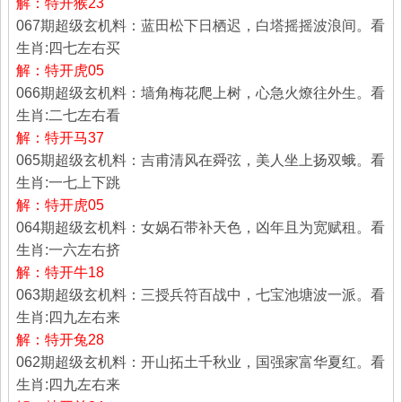
解：特开猴23
067期超级玄机料：蓝田松下日栖迟，白塔摇摇波浪间。看
生肖:四七左右买
解：特开虎05
066期超级玄机料：墙角梅花爬上树，心急火燎往外生。看
生肖:二七左右看
解：特开马37
065期超级玄机料：吉甫清风在舜弦，美人坐上扬双蛾。看
生肖:一七上下跳
解：特开虎05
064期超级玄机料：女娲石带补天色，凶年且为宽赋租。看
生肖:一六左右挤
解：特开牛18
063期超级玄机料：三授兵符百战中，七宝池塘波一派。看
生肖:四九左右来
解：特开兔28
062期超级玄机料：开山拓土千秋业，国强家富华夏红。看
生肖:四九左右来