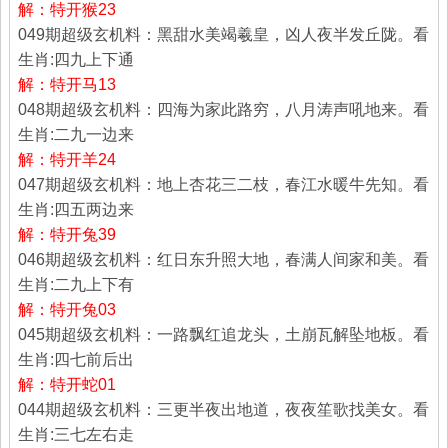
解：特开猴23
049期超级玄机料：黑甜水美竭羲皇，凶人夜半发丘陇。看
生肖:四九上下通
解：特开马13
048期超级玄机料：四海为家此路穷，八月涛声吼地来。看
生肖:二九一边来
解：特开羊24
047期超级玄机料：地上杏花三二枝，春江水暖牛先知。看
生肖:四五两边来
解：特开兔39
046期超级玄机料：红日东升照大地，春满人间家和美。看
生肖:二九上下有
解：特开兔03
045期超级玄机料：一路飘红追龙头，土崩瓦解坠地板。看
生肖:四七前后出
解：特开蛇01
044期超级玄机料：三更半夜出地道，夜夜笙歌找美女。看
生肖:三七左右走