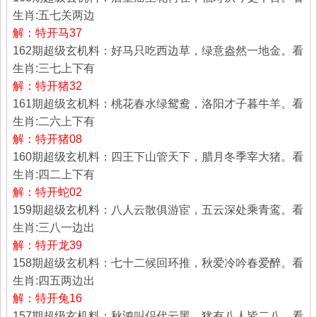
生肖:五七关两边
解：特开马37
162期超级玄机料：好马只吃西边草，绿意盎然一地金。看
生肖:三七上下有
解：特开猪32
161期超级玄机料：桃花春水绿鸳鸯，洛阳才子暮牛羊。看
生肖:二六上下有
解：特开猪08
160期超级玄机料：四王下山管天下，腊月冬季宰大猪。看
生肖:四二上下有
解：特开蛇02
159期超级玄机料：八人云散俱游宦，五云深处乘青鸾。看
生肖:三八一边出
解：特开龙39
158期超级玄机料：七十二候回环推，秋爱冷吟春爱醉。看
生肖:四五两边出
解：特开兔16
157期超级玄机料：秋鸿叫侣代云黑，犹有八人皆二八。看