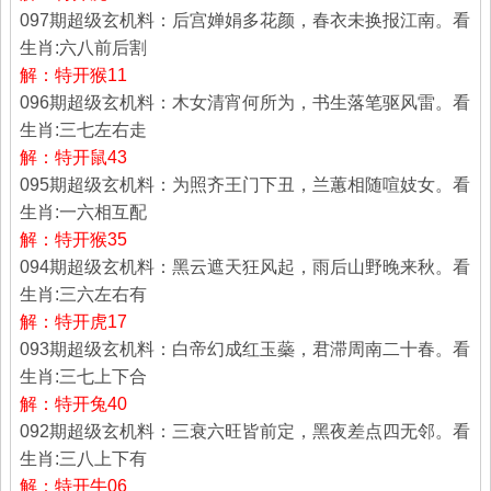
097期超级玄机料：后宫婵娟多花颜，春衣未换报江南。看
生肖:六八前后割
解：特开猴11
096期超级玄机料：木女清宵何所为，书生落笔驱风雷。看
生肖:三七左右走
解：特开鼠43
095期超级玄机料：为照齐王门下丑，兰蕙相随喧妓女。看
生肖:一六相互配
解：特开猴35
094期超级玄机料：黑云遮天狂风起，雨后山野晚来秋。看
生肖:三六左右有
解：特开虎17
093期超级玄机料：白帝幻成红玉蘂，君滞周南二十春。看
生肖:三七上下合
解：特开兔40
092期超级玄机料：三衰六旺皆前定，黑夜差点四无邻。看
生肖:三八上下有
解：特开牛06