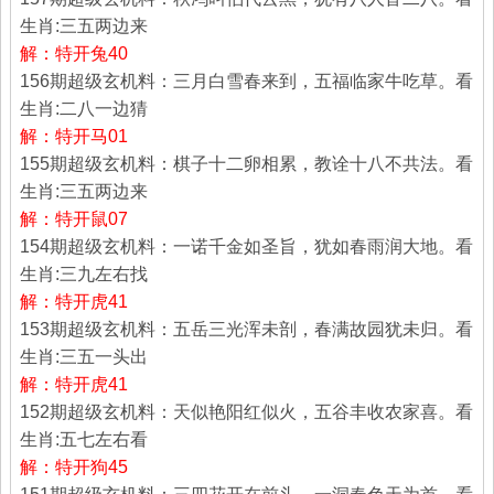
生肖:三五两边来
解：特开兔40
156期超级玄机料：三月白雪春来到，五福临家牛吃草。看
生肖:二八一边猜
解：特开马01
155期超级玄机料：棋子十二卵相累，教诠十八不共法。看
生肖:三五两边来
解：特开鼠07
154期超级玄机料：一诺千金如圣旨，犹如春雨润大地。看
生肖:三九左右找
解：特开虎41
153期超级玄机料：五岳三光浑未剖，春满故园犹未归。看
生肖:三五一头出
解：特开虎41
152期超级玄机料：天似艳阳红似火，五谷丰收农家喜。看
生肖:五七左右看
解：特开狗45