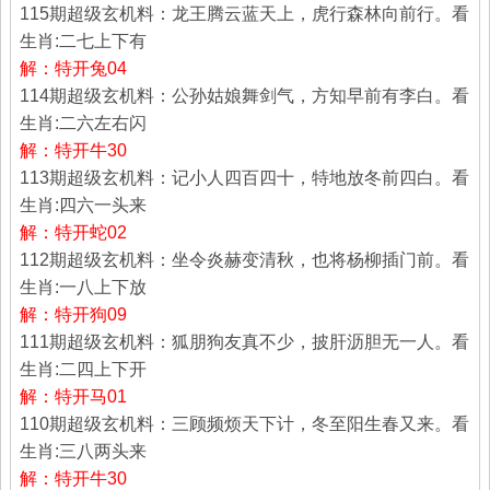
115期超级玄机料：龙王腾云蓝天上，虎行森林向前行。看
生肖:二七上下有
解：特开兔04
114期超级玄机料：公孙姑娘舞剑气，方知早前有李白。看
生肖:二六左右闪
解：特开牛30
113期超级玄机料：记小人四百四十，特地放冬前四白。看
生肖:四六一头来
解：特开蛇02
112期超级玄机料：坐令炎赫变清秋，也将杨柳插门前。看
生肖:一八上下放
解：特开狗09
111期超级玄机料：狐朋狗友真不少，披肝沥胆无一人。看
生肖:二四上下开
解：特开马01
110期超级玄机料：三顾频烦天下计，冬至阳生春又来。看
生肖:三八两头来
解：特开牛30