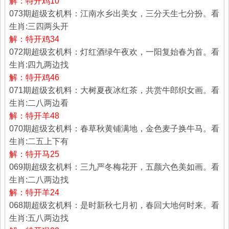
解：特开鸡10
073期超级玄机料：江南水乡出美女，三分天生七分扮。看
生肖:三四两头开
解：特开鸡34
072期超级玄机料：灯红酒绿午夜欢，一阳复始春为首。看
生肖:四九两边找
解：特开鸡46
071期超级玄机料：大树夏夜冰红茶，共赏牛郎织女画。看
生肖:二八两边看
解：特开羊48
070期超级玄机料：春草秋黄铺满地，金色麦子换牛马。看
生肖:二五上下有
解：特开马25
069期超级玄机料：三九严冬梅花开，五颜六色美如画。看
生肖:二八两边找
解：特开羊24
068期超级玄机料：是时新秋七月初，春回大地何时来。看
生肖:五八两边找