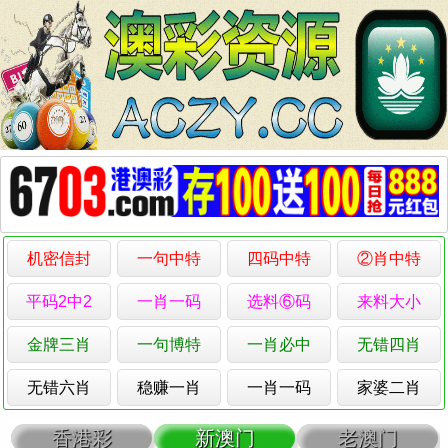
机密信封
一句中特
四码中特
②肖中特
平码2中2
一肖一码
选料⑥码
来料大小
金牌三肖
一句博特
一肖必中
无错四肖
无错六肖
稳赚一肖
一肖一码
家婆二肖