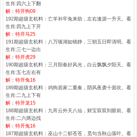
生肖:四六上下翻
解：特开狗09
192期超级玄机料：亡羊补牢兔来助，左右逢源一升天。看
生肖:四九上下开
解：特开马25
191期超级玄机料：八万顷湖如镜静，三朝五日即清明。看
生肖:三七一边出
解：特开虎29
190期超级玄机料：三月阳春好风光，白云飘飘夕阳天。看
生肖:五七左右有
解：特开兔16
189期超级玄机料：鸡狗居家二重奏，阴风夜袭十面吹。看
生肖:二九上下有
解：特开龙15
188期超级玄机料：九宵云外天八仙，财宝双双到眼前。看
生肖:二六两边找
解：特开兔16
187期超级玄机料：巫山十二郁苍苍，觅句当秋山落叶。看